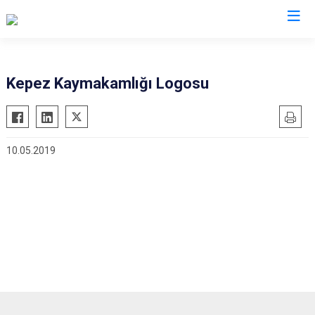
Antalya
Kepez Kaymakamlığı Logosu
Akseki
Korkuteli
Alanya
Kumluca
10.05.2019
Elmalı
Manavgat
Finike
Serik
Gazipaşa
Aksu
Gündoğmuş
Döşemealtı
İbradı
Kepez
Demre
Konyaaltı
Kaş
Muratpaşa
Kemer