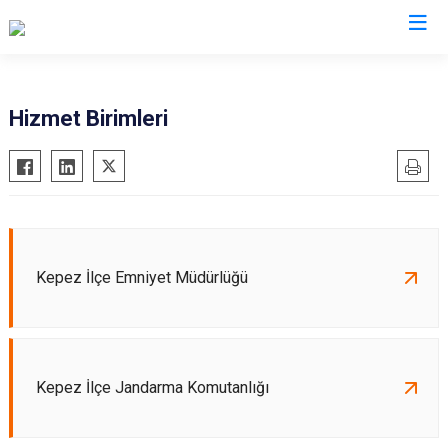
Antalya
Hizmet Birimleri
Akseki
Korkuteli
Alanya
Kumluca
Elmalı
Manavgat
Finike
Serik
Kepez İlçe Emniyet Müdürlüğü
Gazipaşa
Aksu
Gündoğmuş
Döşemealtı
İbradı
Kepez
Demre
Konyaaltı
Kepez İlçe Jandarma Komutanlığı
Kaş
Muratpaşa
Kemer