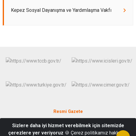
Kepez Sosyal Dayanışma ve Yardımlaşma Vakfı
Resmi Gazete
Sizlere daha iyi hizmet verebilmek için sitemizde
Barış Mahallesi Sakarya Bulvarı No:65-A Kepez Antalya
çerezlere yer veriyoruz
🍪 Çerez politikamız hakkında