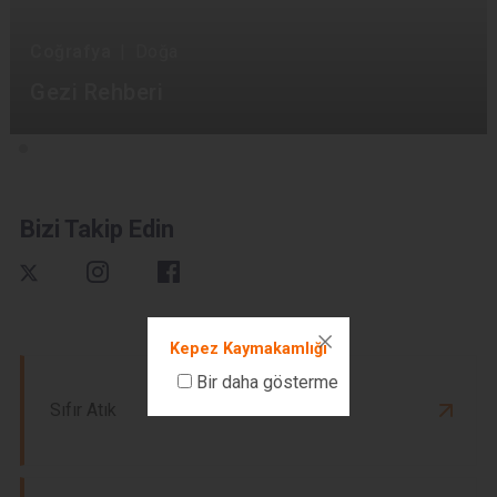
Coğrafya
|
Doğa
Gezi Rehberi
Bizi Takip Edin
Kepez Kaymakamlığı
Bir daha gösterme
Sıfır Atık